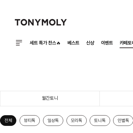
세트 특가 찬스🔥
베스트
신상
이벤트
카페토
월간토니
전체
뷰티톡
일상톡
모리톡
토니톡
인별톡