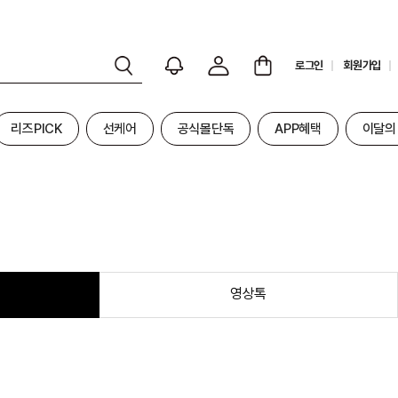
로그인
회원가입
리즈PICK
선케어
공식몰단독
APP혜택
이달의
영상톡