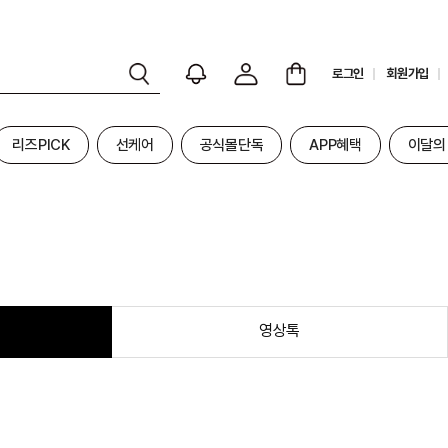
로그인
회원가입
리즈PICK
선케어
공식몰단독
APP혜택
이달의
영상톡