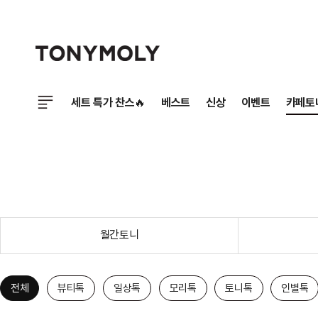
세트 특가 찬스🔥
베스트
신상
이벤트
카페토
월간토니
전체
뷰티톡
일상톡
모리톡
토니톡
인별톡