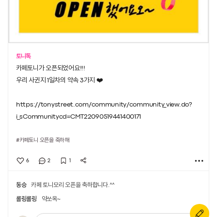
토니톡
카페토니가 오픈되었어요!!!
우리 사귄지 1일차의 약속 3가지 ❤️
https://tonystreet.com/community/community_view.do?
i_sCommunitycd=CMT22090519441400171
#카페토니 오픈을 축하해
6
2
1
동승
카페 토니모리 오픈을 축하합니다.^^
롤링롤링
약쏘옥~