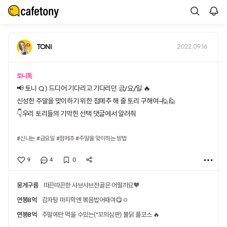
TONI
2022.09.16
토니톡
📢 토니 Q ) 드디어 기다리고 기다리던 금/요/일 🔥
신성한 주말을 맞이하기 위한 점메추 해 줄 토리 구해여~🙋🙋
👇우리 토리들의 기막힌 선택 댓글에서 알려줘
#신나는
#금요일
#점메추
#주말을 맞이하는 방법
9
4
0
뭉게구름
따끈따끈한 샤브샤브전골은 어떨까요🧡
연봉8억
감자탕 마지막엔 볶음밥어때여😋ㅇ
연봉8억
주말에만 먹을 수있는(*꼬의심판) 불닭 풀코스 🔥