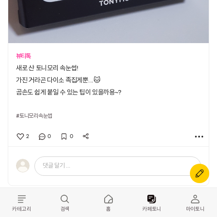
뷰티톡
새로 산 토니모리 속눈썹!
가진 거라곤 다이소 족집게뿐...🐱
곰손도 쉽게 붙일 수 있는 팁이 있을까용~?
#토니모리속눈썹
2
0
0
댓글 달기 ...
카테고리
검색
홈
카페토니
마이토니