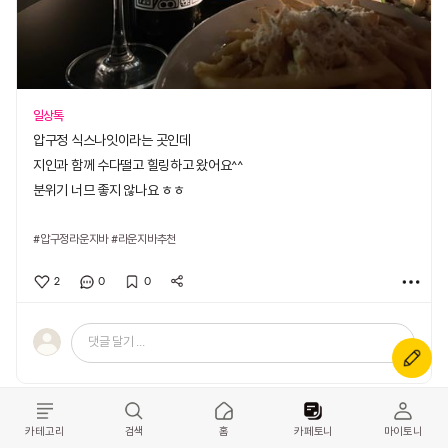
일상톡
압구정 식스나잇이라는 곳인데
지인과 함께 수다떨고 힐링하고 왔어요^^
분위기 너므 좋지 않나요 ㅎㅎ
#압구정라운지바
#라운지바추천
2
0
0
댓글 달기 ...
카테고리
검색
홈
카페토니
마이토니