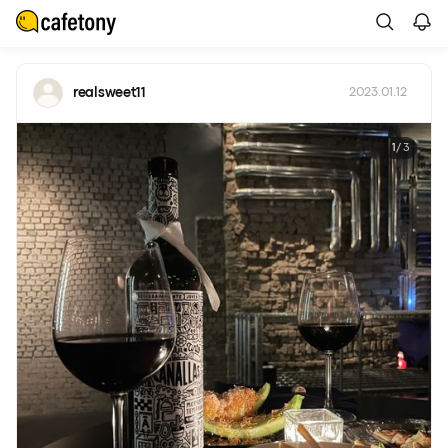
realsweet11
2023.01.12
1
/ 3