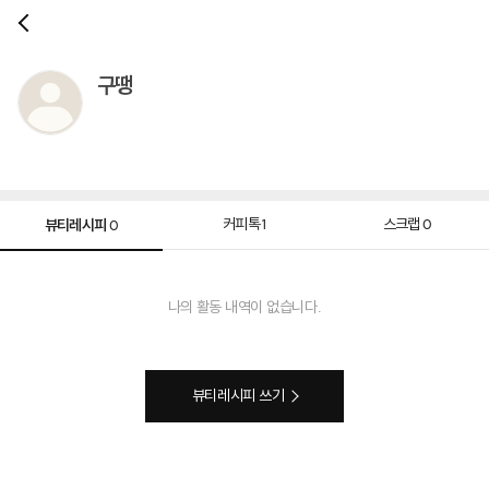
구땡
뷰티레시피
커피톡
스크랩
1
0
0
나의 활동 내역이 없습니다.
뷰티레시피 쓰기