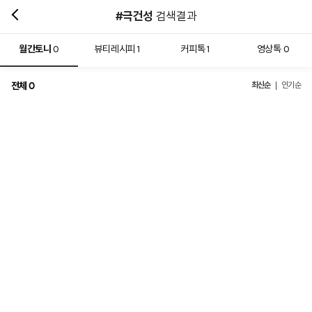
#극건성
검색결과
월간토니
뷰티레시피
커피톡
영상톡
0
1
1
0
전체
최신순
0
인기순