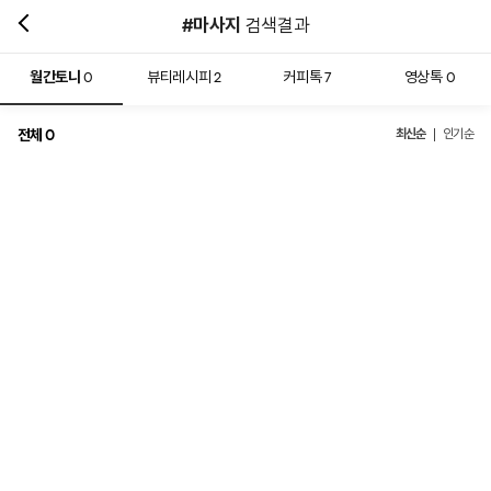
#마사지
검색결과
월간토니
뷰티레시피
커피톡
영상톡
0
2
7
0
전체
최신순
0
인기순