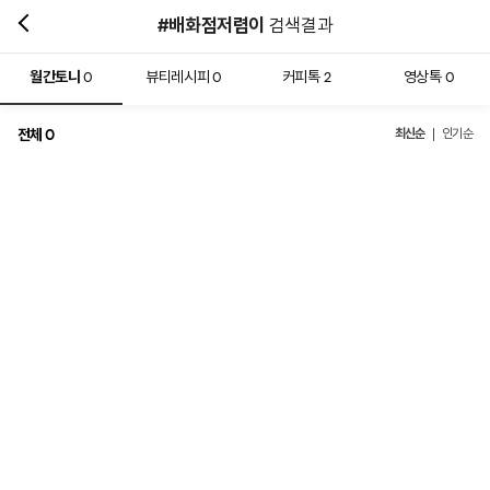
#배화점저렴이
검색결과
월간토니
뷰티레시피
커피톡
영상톡
0
0
2
0
전체
최신순
0
인기순