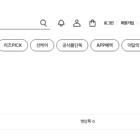
로그인
회원가입
리즈PICK
선케어
공식몰단독
APP혜택
이달의
영상톡
0