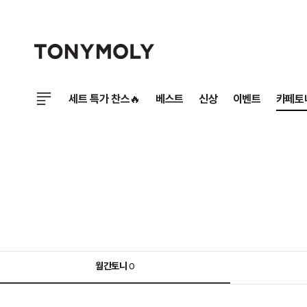
세트 특가 찬스🔥
베스트
신상
이벤트
카페토
월간토니
0