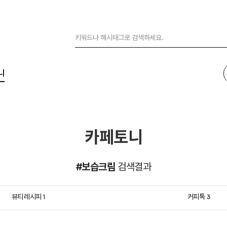
니
카페토니
#보습크림
검색결과
뷰티레시피
커피톡
1
3