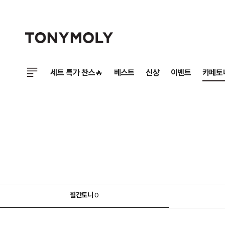
세트 특가 찬스🔥
베스트
신상
이벤트
카페토
월간토니
0