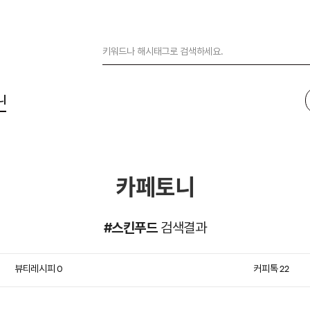
니
카페토니
#스킨푸드
검색결과
뷰티레시피
커피톡
0
22