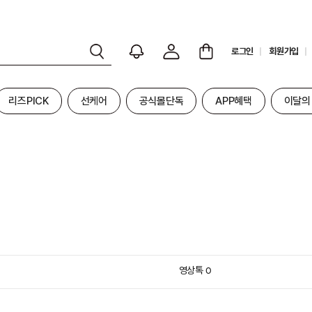
로그인
회원가입
리즈PICK
선케어
공식몰단독
APP혜택
이달의
영상톡
0