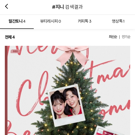
#지니
검색결과
월간토니
뷰티레시피
커피톡
영상톡
4
0
3
1
전체
최신순
4
인기순