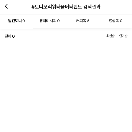
#토니모리워터풀버터틴트
검색결과
월간토니
뷰티레시피
커피톡
영상톡
0
0
6
0
전체
최신순
0
인기순