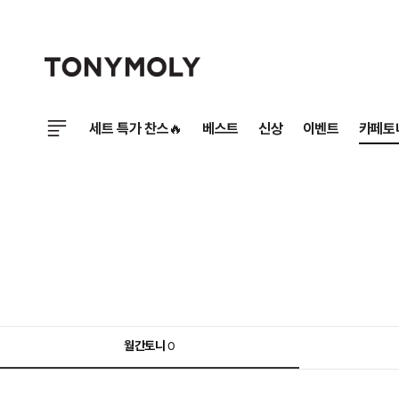
세트 특가 찬스🔥
베스트
신상
이벤트
카페토
월간토니
0