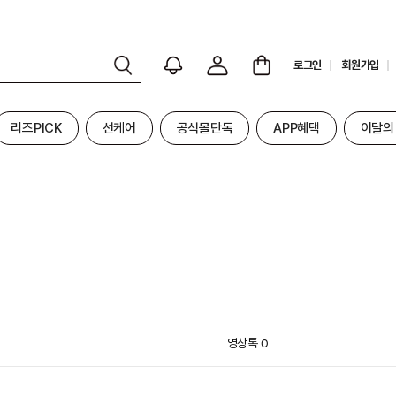
로그인
회원가입
리즈PICK
선케어
공식몰단독
APP혜택
이달의
영상톡
0