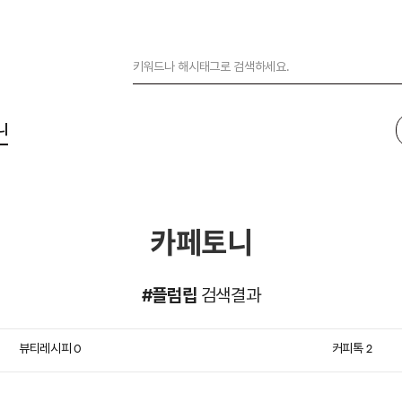
니
카페토니
#플럼립
검색결과
뷰티레시피
커피톡
0
2