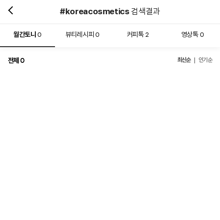
#koreacosmetics
검색결과
월간토니
뷰티레시피
커피톡
영상톡
0
0
2
0
전체
최신순
0
인기순