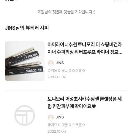
회원님의 첫번째 댓글을 기다립니다 :)
JINS님의 뷰티레시피
아이라이너추천 토니모리 더 쇼핑비건라
이너 수퍼픽싱 워터프루프 라이너 정교한
눈매메이크업♥
JINS
좋아요
0
댓글
0
스크랩
0
2023.01.06
토니모리 어성초시카수딩젤 클렌징폼 세
럼 민감피부에 딱이에요♥
JINS
좋아요
0
댓글
0
스크랩
0
2022.10.03