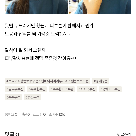
몇번 두드리기만 했는데 피부톤이 환해지고 뭔가
모공과 잡티를 싹 가려준 느낌?!ㅎㅎ
밀착이 잘 되서 그런지
피부광채표현에 정말 좋은것 같아요~!!
#토니모리젤글로우쿠션스킨베이지마이루미너스젤글로우쿠션
#광채쿠션
#글로우쿠션
#촉촉한쿠션
#촉촉한피부표현
#저자극쿠션
#광채피부쿠션
#쫀쫀쿠션
#인생쿠션
좋아요
0
댓글
0
스크랩
0
조회수
1216
댓글 0
댓글쓰기