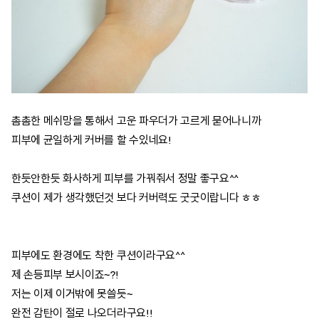
촘촘한 메쉬망을 통해서 고운 파우더가 고르게 묻어나니까
피부에 균일하게 커버를 할 수있네요!
한듯안한듯 화사하게 피부를 가꿔줘서 정말 좋구요^^
쿠션이 제가 생각했던것 보다 커버력도 굿굿이랍니다 ㅎㅎ
피부에도 환경에도 착한 쿠션이라구요^^
제 손등피부 보시이죠~?!
저는 이제 이거밖에 못쓸듯~
완전 감탄이 절로 나오더라구요!!