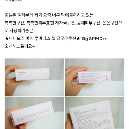
JIN입니다^^
오늘은 여러분께 제가 요즘 너무 맘에들어하고 있는
촉촉한쿠션, 촉촉한피부표현 저자극쿠션, 광채피부쿠션, 쫀쫀쿠션으
로 사용하기좋은
★토니모리 마이 루미너스 젤 글로우쿠션★ 15g SPF40++
소개해드릴께요~