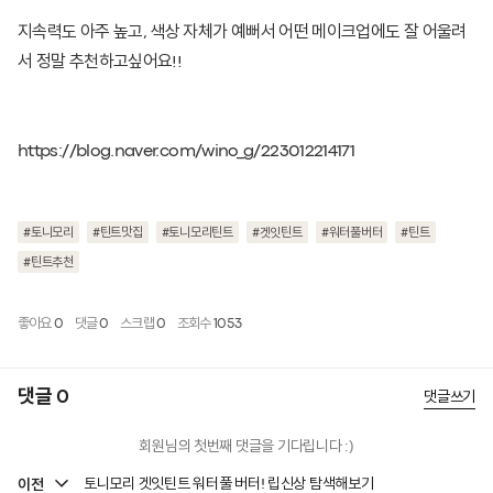
지속력도 아주 높고, 색상 자체가 예뻐서 어떤 메이크업에도 잘 어울려
서 정말 추천하고싶어요!!
https://blog.naver.com/wino_g/223012214171
#토니모리
#틴트맛집
#토니모리틴트
#겟잇틴트
#워터풀버터
#틴트
#틴트추천
좋아요
0
댓글
0
스크랩
0
조회수
1053
댓글 0
댓글쓰기
회원님의 첫번째 댓글을 기다립니다 :)
이전
토니모리 겟잇틴트 워터풀 버터! 립신상 탐색해보기