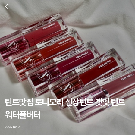
틴트맛집 토니모리 신상틴트 겟잇 틴트
워터풀버터
2023.02.13