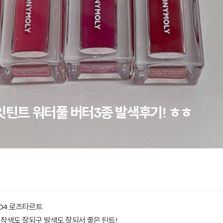
잇틴트 워터풀 버터3종 발색후기! ㅎㅎ
, 04 로즈타르트
착색도 잘되구 발색도 잘되서 좋은 틴트!