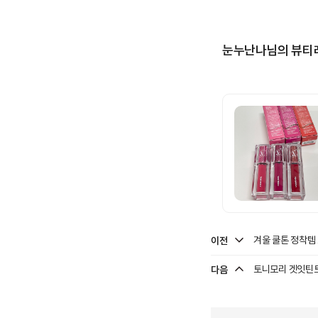
눈누난나님의 뷰티
이전
겨울 쿨톤 정착템
다음
토니모리 겟잇틴트