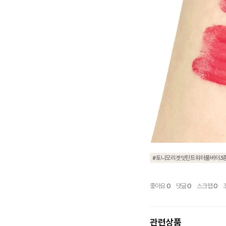
#토니모리겟잇틴트워터풀버터3
좋아요
0
댓글
0
스크랩
0
관련상품