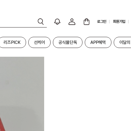
로그인
회원가입
리즈PICK
선케어
공식몰단독
APP혜택
이달의