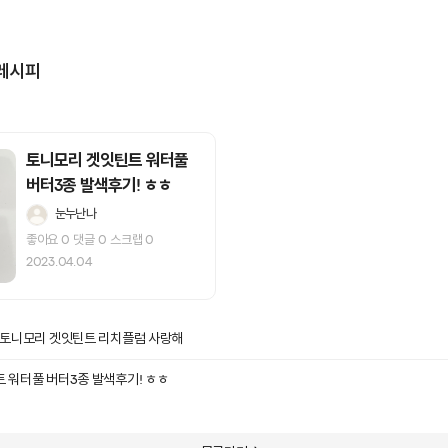
레시피
토니모리 겟잇틴트 워터풀
버터3종 발색후기! ㅎㅎ
눈누난나
좋아요
0
댓글
0
스크랩
0
2023.04.04
 토니모리 겟잇틴트 리치플럼 사랑해
 워터풀 버터3종 발색후기! ㅎㅎ