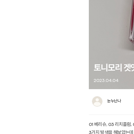
토니모리 겟
2023.04.04
눈누난나
01 베리슈, 03 리치플럼
3가지 발색을 해보았는데 