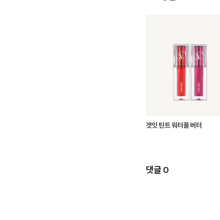
겟잇 틴트 워터풀 버터
댓글 0