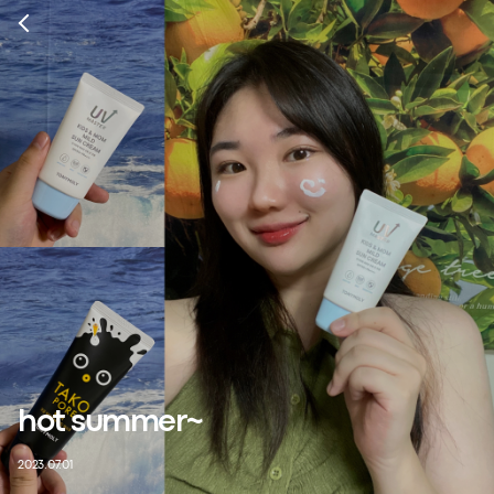
hot summer~
2023.07.01