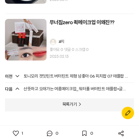
무너짐zero 퀵메이크업 이왜진??
zi지
좋아요
0
댓글
0
스크랩
0
2023.02.13
이전
토니모리 겟잇틴트 버터틴트 제형 넘좋아 06 피치팝 07 애플팝 후기
다음
산뜻하고 오래가는 여름메이크업_ 워터풀 버터틴트 애플팝+글리터라이너
목록가기
1
0
0