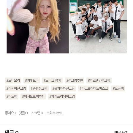
#토니모리
#카페토니
#토니크루1기
#선크림추천
#키즈앤맘선크림
#어린이선크림
#순한선크림
#유기자차선크림
#타코포어머드마스크
#모공팩
#머드팩
#워시오프팩추천
#파데프리에이크업
좋아요
1
댓글
0
스크랩
0
조회수
1221
댓글쓰기