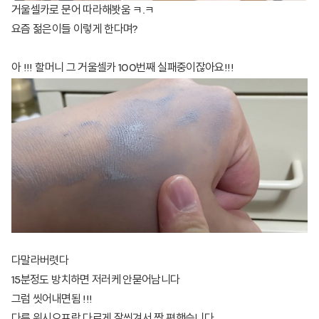
거울셀카로 문어 따라해봣움 ㅋ.ㅋ
요즘 젊은이들 이렇게 한다며?
아 !!! 할머니 그 거울셀카 100번째 실패중이잖아요!!!
다말라버렷다
15분정도 방치하면 저러케 안묻어남니다
그럼 씻어내면됨 !!!
다른 워시오프랑 다르게 잘씻겨서 짱 편햇슺니다