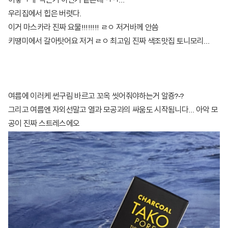
이렇ㄱ ㅔ 찍는거 아닌거 같은데 ㅋㅋ…
우리집에서 힙은 버렷다.
이거 마스카라 진짜 요물!!!!!!!! ㄹㅇ 저거바께 안씀
키땡미에서 갈아탓어요 저거 ㄹㅇ 최고임 진짜 색조맛집 토니모리…
여름에 이러케 썬구림 바르고 꼬옥 씻어줘야하는거 알죵?-?
그리고 여름엔 자외선말고 열과 모공과의 싸움도 시작됨니다… 아악 모
공이 진짜 스트레스에오