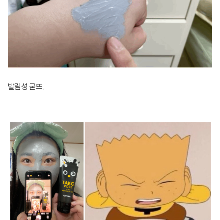
발림성 굳뜨.