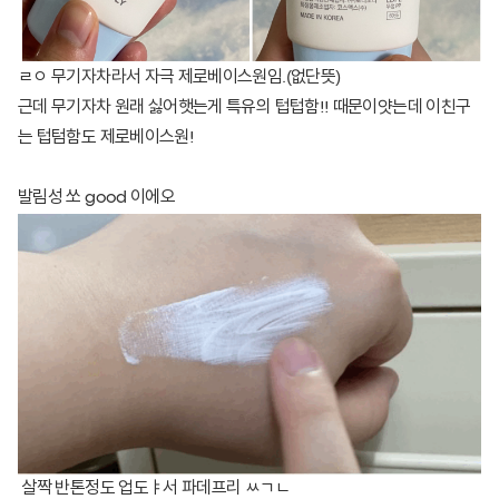
ㄹㅇ 무기자차라서 자극 제로베이스원임.(없단뜻)
근데 무기자차 원래 싫어햇는게 특유의 텁텁함!! 때문이얏는데 이친구
는 텁텀함도 제로베이스원!
발림성 쏘 good 이에오
살짝 반톤정도 업도ㅑ서 파데프리 ㅆㄱㄴ