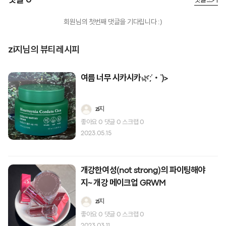
댓글 0
회원님의 첫번째 댓글을 기다립니다 :)
zi지님의 뷰티레시피
여름 너무 시카시카🌿;´・`)>
zi지
좋아요
0
댓글
0
스크랩
0
2023.05.15
개강한여성(not strong)의 파이팅해야
지~ 개강 메이크업 GRWM
zi지
좋아요
0
댓글
0
스크랩
0
2023.03.11