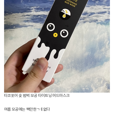
타코포어 숯 범벅 모공 타이트닝 머드마스크
여름 모공에는 팩만한ㄱㅔ없다