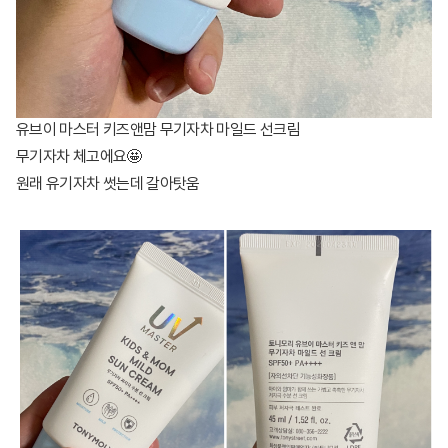
유브이 마스터 키즈앤맘 무기자차 마일드 선크림
무기자차 체고에요🤩
원래 유기자차 썻는데 갈아탓움