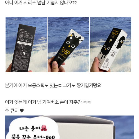
아니 이거 시리즈 넘남 기엽지 않나오??
본가에 이거 모공스틱도 잇는ㄷ 그거도 짱기엽거덩요
이거 잇는데 이거 넘 기여버소 손이 자주감 ㅋㅋ
쏘 큐티 ♥