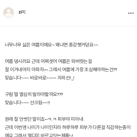
zi지
너무너무 싫은 여름이에요~ 왜냐면 종강햇거덩요~~
여름 댕시러요 근데 어쩌겟어 여름은 와버렷는걸
잘 이겨내야지 아좌자••• 그래서 여름에 가장 조심해야하는건??
맞습니다~~~ 바로바로~~~~ 자외선!_!
구럼 멀 열심히 발라야할까요???
맞습니다~~~ 선크림~~!!
원래 잘 안썻단 말이죠••ㅋ.ㅋ 피부야 미아내
근데 이번엔 나이가 나이인지라 하루하루 피부가 다른걸 직감하는중이
에오 그래서 열디미 바르고잇는제품!-!