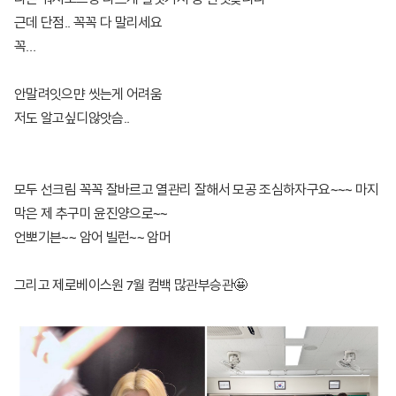
근데 단점.. 꼭꼭 다 말리세요
꼭…
안말려잇으먄 씻는게 어려움
저도 알고싶디않앗슴..
모두 선크림 꼭꼭 잘바르고 열관리 잘해서 모공 조심하자구요~~~ 마지
막은 제 추구미 윤진양으로~~
언뽀기븐~~ 암어 빌런~~ 암머
그리고 제로베이스원 7월 컴백 많관부승관🤩