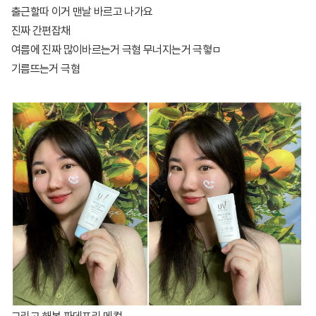
출근할따 이거 맨날 바르고 나가요
진짜 간편잡채
여름에 진짜 많이바르는거 극혐 무너지는거 극혛ㅁ
기름뜨는거 극혐