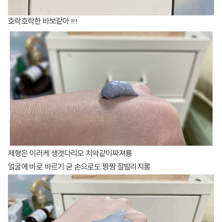
호락호락한 바보같아 !!!
제형은 이러케 생겻다리오 치약같이짜져룡
얼굴에 바로 바르기 굳 손으로도 짱짱 잘발리지롱