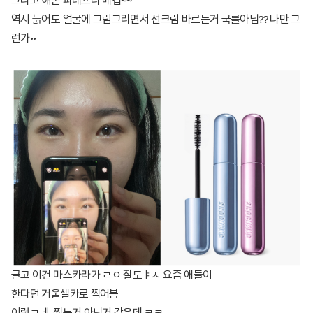
그리고 해본 파데프리 메컵~~
역시 늙어도 얼굴에 그림그리면서 선크림 바르는거 국룰아님?? 나만 그
런가••
글고 이건 마스카라가 ㄹㅇ 잘도ㅑㅅ 요즘 애들이
한다던 거울셀카로 찍어봄