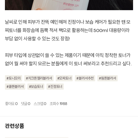
날씨로 인해 피부가 잔뜩 예민해져 진정이나 보습 케어가 필요한 땐 모
찌토너를 화장솜에 듬뿍 적셔 팩으로 활용하는데 500ml 대용량이라
부담 없이 사용할 수 있는 것도 장점!
피부 타입에 상관없이 쓸 수 있는 제품이기 때문에 아직 정착한 토너가
없어 뭘 써야 할지 모르는 분들에게 이 토너 써보라고 추천드리고 싶다.
#토니모리
#치크톤젤리블러셔
#모찌토너
#블러셔추천
#웜톤블러셔
#쿨톤블러셔
#보습토너
#진정토너
좋아요
0
댓글
0
스크랩
0
조회수
1988
관련상품