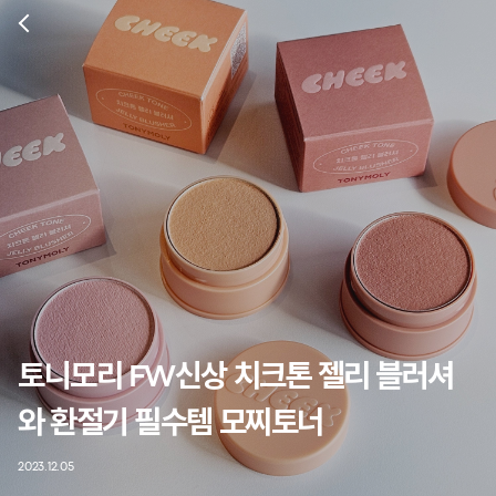
토니모리 FW신상 치크톤 젤리 블러셔
와 환절기 필수템 모찌토너
2023.12.05