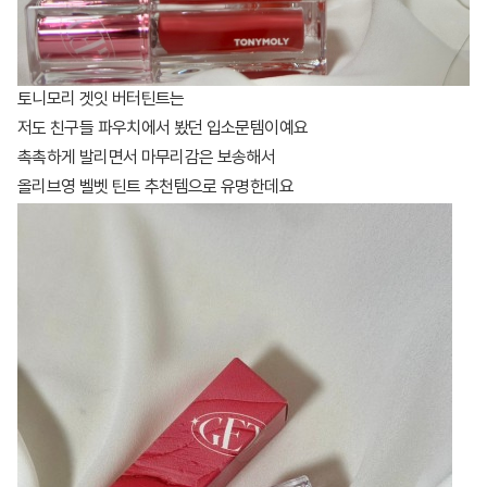
토니모리 겟잇 버터틴트는
저도 친구들 파우치에서 봤던 입소문템이예요
촉촉하게 발리면서 마무리감은 보송해서
올리브영 벨벳 틴트 추천템으로 유명한데요