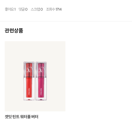
좋아요
1
댓글
0
스크랩
0
조회수
1714
관련상품
겟잇 틴트 워터풀 버터