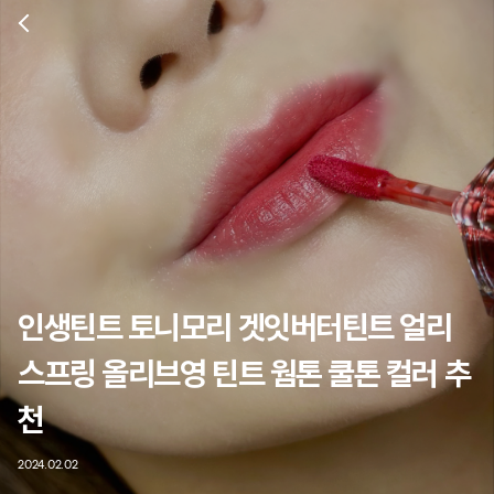
인생틴트 토니모리 겟잇버터틴트 얼리
스프링 올리브영 틴트 웜톤 쿨톤 컬러 추
천
2024.02.02