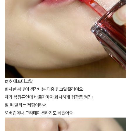
12호 애프터코랄
화사한 봄빛이 생각나는 다홍빛 코랄컬러예요
제가 봄웜톤인데 바르자마자 화사하게 형광등 켜짐!
잘 펴 발리는 제형이라서
오버립이나 그라데이션하기도 쉬웠어요