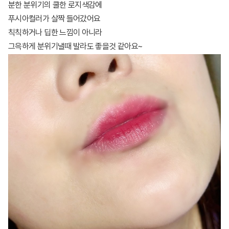
분한 분위기의 쿨한 로지색감에
푸시아컬러가 살짝 들어갔어요
칙칙하거나 딥한 느낌이 아니라
그윽하게 분위기낼때 발라도 좋을것 같아요~