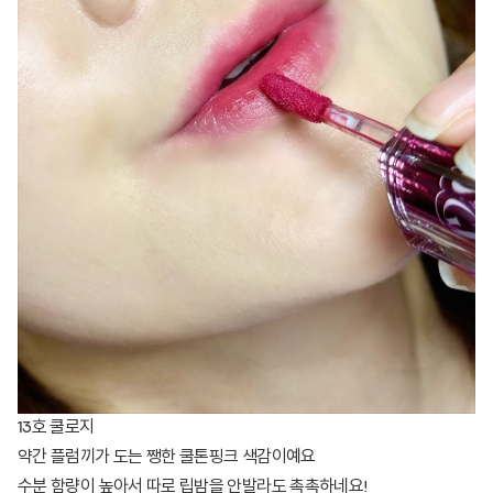
13호 쿨로지
약간 플럼끼가 도는 쨍한 쿨톤핑크 색감이예요
수분 함량이 높아서 따로 립밤을 안발라도 촉촉하네요!