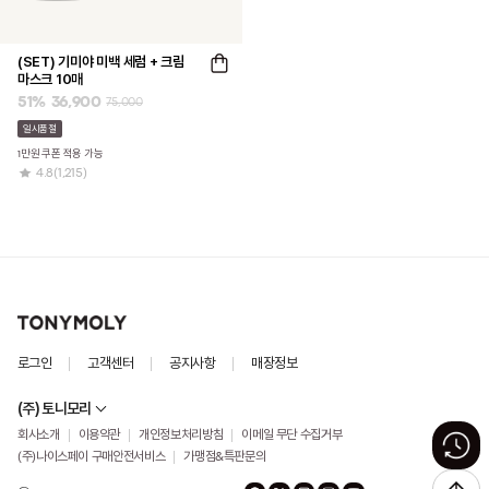
(SET) 기미야 미백 세럼 + 크림
마스크 10매
51
%
36,900
75,000
일시품절
1만원 쿠폰 적용 가능
4.8
(1,215)
로그인
고객센터
공지사항
매장정보
(주) 토니모리
회사소개
이용약관
개인정보처리방침
이메일 무단 수집거부
(주)나이스페이 구매안전서비스
가맹점&특판문의