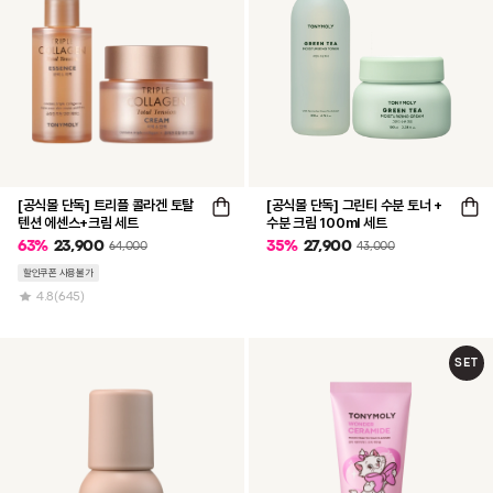
[공식몰 단독] 트리플 콜라겐 토탈
[공식몰 단독] 그린티 수분 토너 +
텐션 에센스+크림 세트
수분 크림 100ml 세트
63
%
23,900
35
%
27,900
64,000
43,000
할인쿠폰 사용불가
4.8
(645)
SET