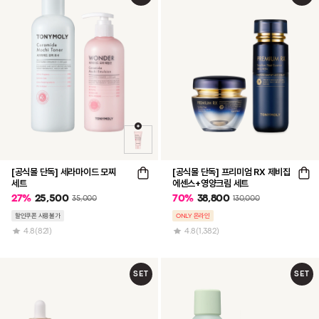
[공식몰 단독] 세라마이드 모찌
[공식몰 단독] 프리미엄 RX 제비집
세트
에센스+영양크림 세트
27
%
25,500
70
%
38,800
35,000
130,000
할인쿠폰 사용불가
ONLY 온라인
4.8
(821)
4.8
(1,382)
SET
SET