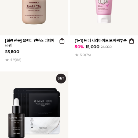
[회원 전용] 블랙티 인텐스 리페어
(1+1) 원더 세라마이드 모찌 팩투폼
세럼
50
%
12,000
24,000
23,500
5.0
(76)
4.9
(86)
SET