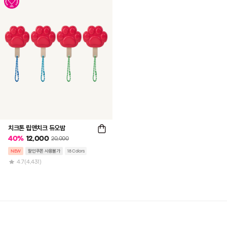
치크톤 립앤치크 듀오밤
40
%
12,000
20,000
NEW
할인쿠폰 사용불가
18 Colors
4.7
(4,431)