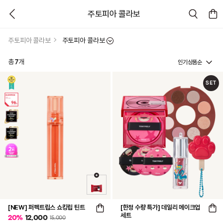
주토피아 콜라보
주토피아 콜라보
주토피아 콜라보
인기상품순
총
7
개
SET
[NEW] 퍼펙트립스 쇼킹립 틴트
[한정 수량 특가] 데일리 메이크업
세트
20
%
12,000
15,000