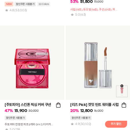
53
%
51,800
111,000
NEW
할인쿠폰 사용불가
22 Colors
시럽 (13호), 듀오밤 (16호), 쿠션 (01호), 퍼프 3매, 도넛 팔레트 구성
4.8
(53,003)
5.0
(63)
[주토피아] 스킨톤 픽싱 커버 쿠션
[리즈 Pick] 겟잇 틴트 워터풀 시럽
47
%
15,900
20
%
12,800
30,000
16,000
할인쿠폰 사용불가
할인쿠폰 사용불가
4.9
(30,102)
주토피아 한정판 퍼프2개와 DIY 스티커까지 증정!
5.0
(29)