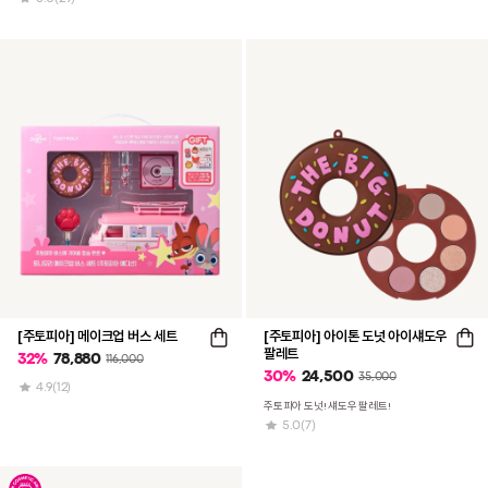
[주토피아] 메이크업 버스 세트
[주토피아] 아이톤 도넛 아이섀도우
팔레트
32
%
78,880
116,000
30
%
24,500
35,000
4.9
(12)
주토피아 도넛! 섀도우 팔레트!
5.0
(7)