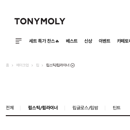
세트 특가 찬스🔥
베스트
신상
이벤트
카페토
립스틱/립라이너
홈
메이크업
립
전체
립스틱/립라이너
립글로스/립밤
틴트