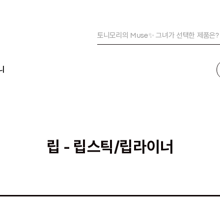
피부 온도 -6.42℃ 파워 냉방🥶
여름 준비 완료!😎자외선 완벽 차단
토니모리의 Muse✨ 그녀가 선택한 제품은?
피부 온도 -6.42℃ 파워 냉방🥶
니
립 - 립스틱/립라이너