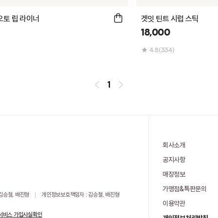
오토 립 라이너
겟잇 틴트 시럽 스틱
18,000
4.8
)
(334)
1
회사소개
공지사항
매장정보
가맹점&특판문의
 김승철, 배진형
개인정보보호책임자 : 김승철, 배진형
이용약관
서비스 가입사실확인