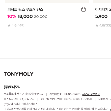
퍼펙트 립스 루즈 인텐스
이지터치 
10
%
18,000
5,900
20,000
4.8
4.8
(449)
(133
(주)토니모리
사업자 정보확인
서울특별시 서초구 남부순환로 2557
사업자번호 : 114-86-53270
호스팅사업자 : (주)토니모리
통신판매업신고번호: 제2015-서울서초-0615호
대표이사 :
(주)나이스페이 구매안전서비스
고객님의 안전거래를 위해 현금 거래에 대해 나이스페이 에스크로서비스를 이용하실 수 있습니다.