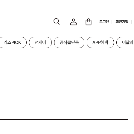
로그인
회원가입
리즈PICK
선케어
공식몰단독
APP혜택
이달의