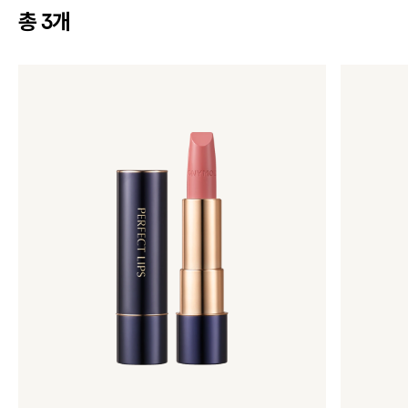
총
개
3