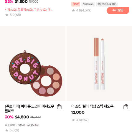
53
%
51,800
111,000
NEW
33 Colors
할인쿠폰 사용불가
시럽 (13호), 듀오밤 (16호), 쿠션 (01호), 퍼프 3매, 도넛 팔레트 구성
4.8
(4,379)
5.0
(68)
[주토피아] 아이톤 도넛 아이섀도우
더 쇼킹 컬러 픽싱 스틱 섀도우
팔레트
12,000
30
%
24,500
35,000
4.8
(257)
주토피아 도넛! 섀도우 팔레트!
5.0
(8)