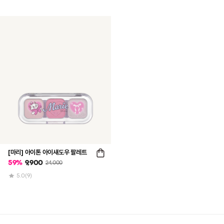
[마리] 아이톤 아이섀도우 팔레트
59
%
9,900
24,000
5.0
(9)