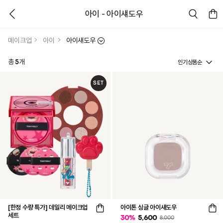
아이 - 아이섀도우
메이크업
아이
아이섀도우
인기상품순
총
5
개
SET
[한정 수량 특가] 데일리 메이크업
아이톤 싱글 아이섀도우
세트
30
%
5,600
8,000