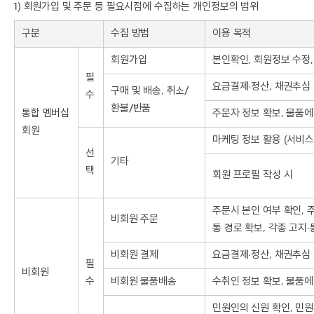
1) 회원가입 및 주문 등 필요시점에 수집하는 개인정보의 범위
구분
수집 방법
이용 목적
회원가입
본인확인, 회원정보 수정,
필
요금결제∙정산, 채권추심
구매 및 배송, 취소/
수
환불/반품
통합 멤버십
주문자 정보 확보, 물품에
회원
마케팅 정보 활용 (서비스 
선
기타
택
회원 프로필 작성 시
주문시 본인 여부 확인, 
비회원 주문
통 경로 확보, 각종 고지
비회원 결제
요금결제∙정산, 채권추심
필
비회원
수
비회원 물품배송
수취인 정보 확보, 물품에
민원인의 신원 확인, 민원