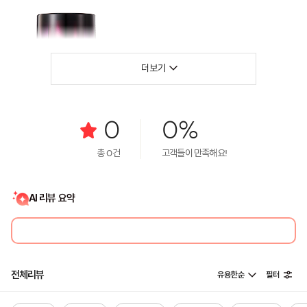
더보기
0
0%
총
0
건
고객들이 만족해요!
AI 리뷰 요약
전체리뷰
유용한순
필터