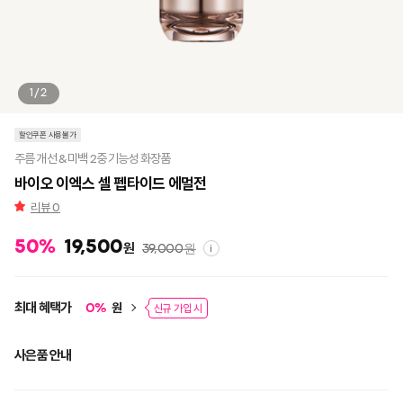
1/2
할인쿠폰 사용불가
주름 개선 & 미백 2중 기능성 화장품
바이오 이엑스 셀 펩타이드 에멀전
리뷰
0
50
%
19,500
원
39,000
원
i
최대 혜택가
원
0
%
신규 가입 시
사은품 안내