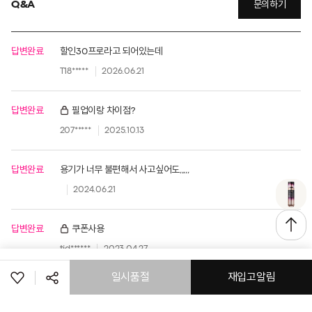
Q&A
문의하기
답변완료
할인30프로라고 되어있는데
T18*****
2026.06.21
답변완료
필업이랑 차이점?
207*****
2025.10.13
답변완료
용기가 너무 불편해서 사고싶어도,,,,,
2024.06.21
답변완료
쿠폰사용
tjd******
2023.04.27
일시품절
재입고알림
공유하기