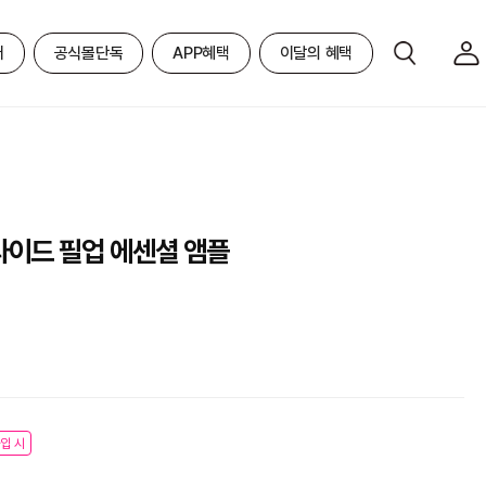
어
공식몰단독
APP혜택
이달의 혜택
타이드 필업 에센셜 앰플
입 시