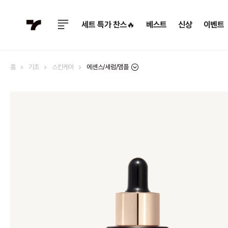
세트 특가 찬스🔥
베스트
신상
이벤트
에센스/세럼/앰플
홈
기초
스킨케어