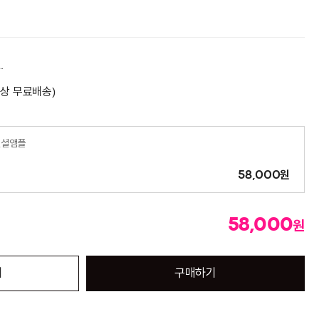
.
이상 무료배송)
센셜앰플
원
58,000
58,000
원
기
구매하기