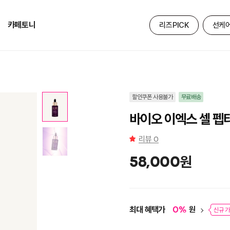
카페토니
리즈PICK
선케
할인쿠폰 사용불가
무료배송
바이오 이엑스 셀 펩
리뷰
0
원
58,000
최대 혜택가
원
0
%
신규 가