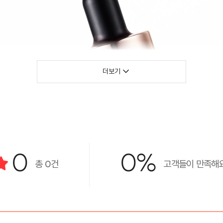
더보기
0
0%
총
0
건
고객들이 만족해요