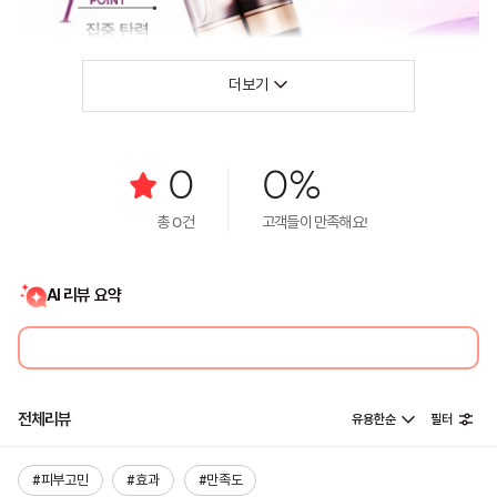
더보기
0
0%
총
0
건
고객들이 만족해요!
AI 리뷰 요약
전체리뷰
유용한순
필터
#피부고민
#효과
#만족도