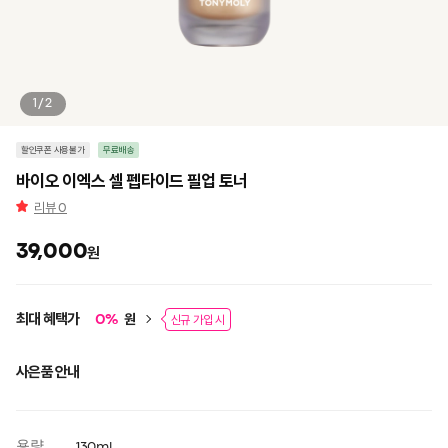
1/2
할인쿠폰 사용불가
무료배송
바이오 이엑스 셀 펩타이드 필업 토너
리뷰
0
39,000
원
최대 혜택가
원
0
%
신규 가입 시
사은품 안내
용량
130ml