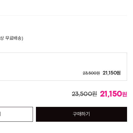
이상 무료배송)
원
원
21,150
23,500
21,150
원
23,500
원
기
구매하기