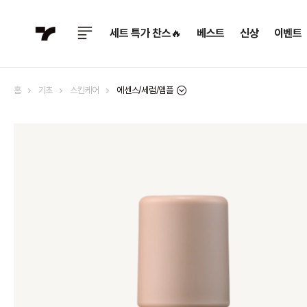
세트 특가 찬스🔥
베스트
신상
이벤트
에센스/세럼/앰플
홈
기초
스킨케어