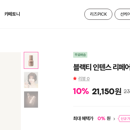
카페토니
리즈PICK
선케
무료배송
블랙티 인텐스 리페어
리뷰
0
원
10
%
21,150
23
최대 혜택가
원
0
%
신규 가