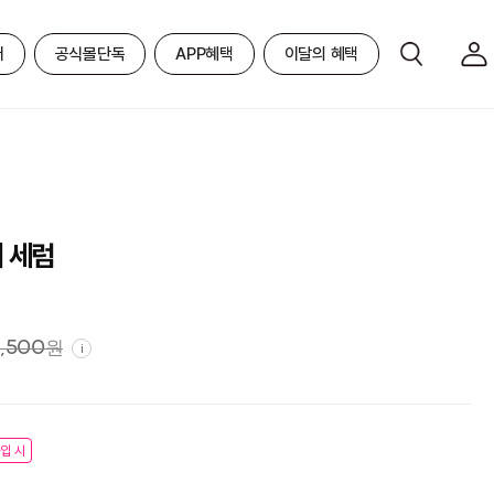
어
공식몰단독
APP혜택
이달의 혜택
 세럼
,500
원
i
입 시