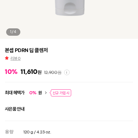
1/4
본셉 PDRN 딥 클렌저
리뷰
0
10
%
11,610
원
12,900
원
i
최대 혜택가
원
0
%
신규 가입 시
사은품 안내
용량
120 g / 4.23 oz.