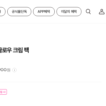
어
공식몰단독
APP혜택
이달의 혜택
글로우 크림 팩
900
원
i
입 시