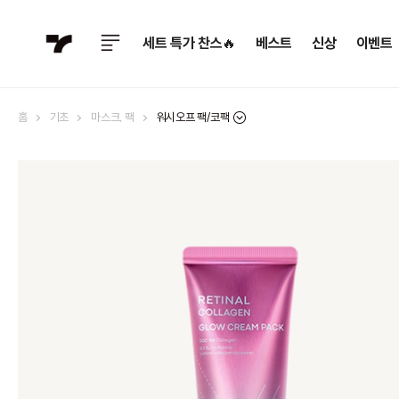
세트 특가 찬스🔥
베스트
신상
이벤트
워시오프 팩/코팩
홈
기초
마스크, 팩