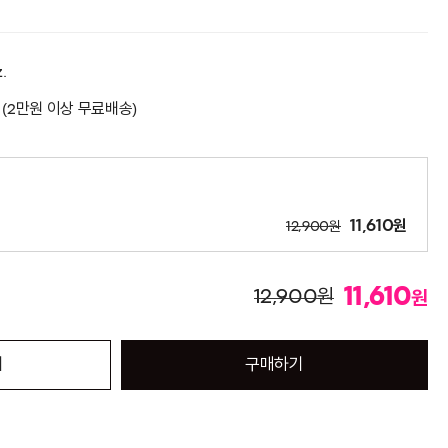
z.
 (2만원 이상 무료배송)
원
원
11,610
12,900
11,610
원
12,900
원
기
구매하기