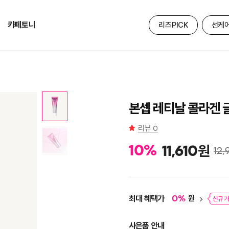
카페토니
리즈PICK
선케
본셉 레티날 콜라겐 
리뷰
0
원
10
%
11,610
12,
최대 혜택가
원
0
%
신규 가
사은품 안내