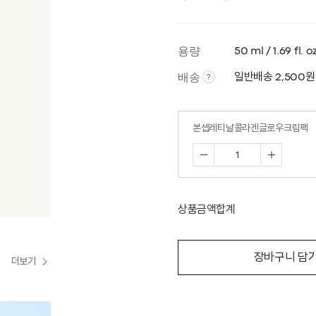
용량
50 ml / 1.69 fl. o
배송
일반배송 2,500원
?
본셉레티날콜라겐글로우크림팩
상품금액합계
장바구니 담
더보기