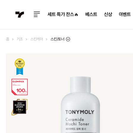
세트 특가 찬스🔥
베스트
신상
이벤트
스킨/토너
홈
기초
스킨케어