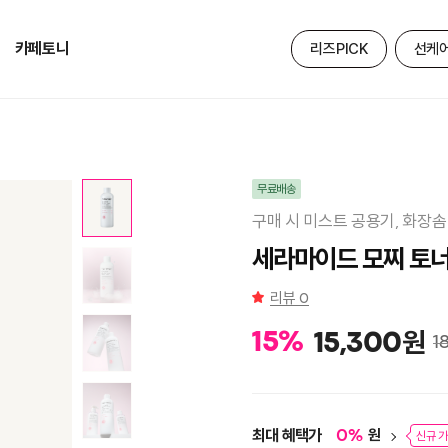
카페토니
리즈PICK
선케
무료배송
구매 시 미스트 공용기, 화장솜
세라마이드 모찌 토너 
리뷰
0
원
15
%
15,300
1
최대 혜택가
원
0
%
신규 가