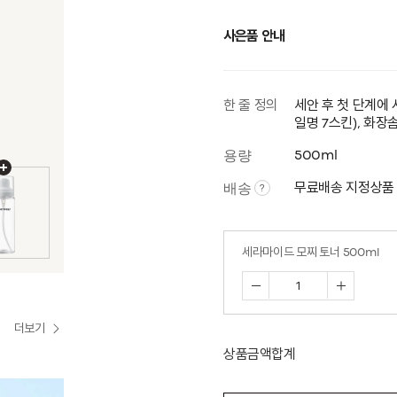
사은품 안내
한 줄 정의
세안 후 첫 단계에 
일명 7스킨), 화장
용량
500ml
배송
무료배송 지정상품
?
세라마이드 모찌 토너 500ml
더보기
상품금액합계