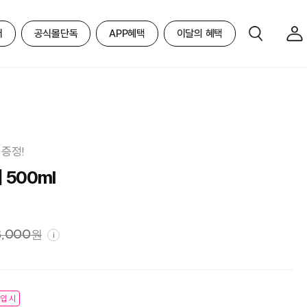
어
공식몰단독
APP혜택
이달의 혜택
 증정!
500ml
8,000
원
i
입 시