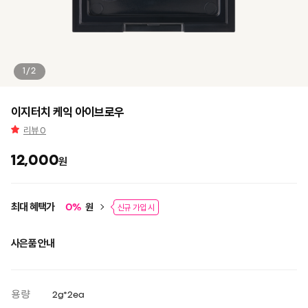
1/2
이지터치 케익 아이브로우
리뷰
0
12,000
원
최대 혜택가
원
0
%
신규 가입 시
사은품 안내
용량
2g*2ea