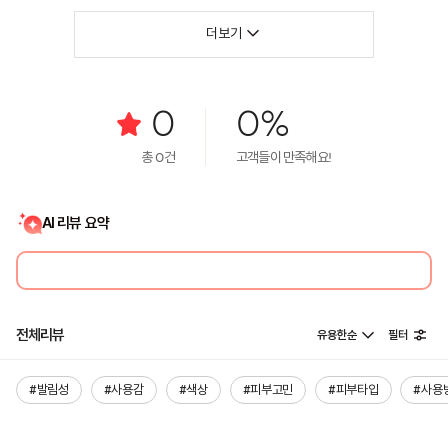
더보기
0
0%
총
0
건
고객들이 만족해요!
AI 리뷰 요약
전체리뷰
유용한순
필터
#발림성
#사용감
#색상
#피부고민
#피부타입
#사용