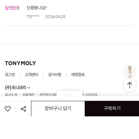
답변완료
단종됐나요?
T13*****
2026.04.23
로그인
고객센터
공지사항
매장정보
(주) 토니모리
회사소개
이용약관
개인정보처리방침
이메일 무단 수집거부
(주)나이스페이 구매안전서비스
가맹점&특판문의
장바구니 담기
구매하기
ⓒ TONYMOLY. ALL RIGHTS RESERVED
공유하기