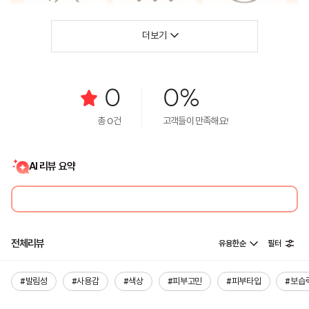
더보기
0
0%
총
0
건
고객들이 만족해요!
AI 리뷰 요약
전체리뷰
유용한순
필터
#발림성
#사용감
#색상
#피부고민
#피부타입
#보습