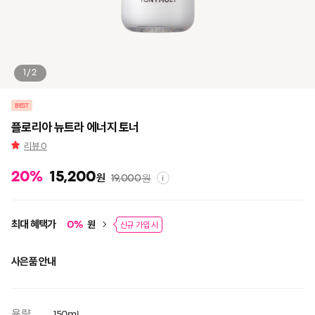
1/2
BEST
플로리아 뉴트라 에너지 토너
리뷰
0
20
%
15,200
원
19,000
원
i
최대 혜택가
원
0
%
신규 가입 시
사은품 안내
용량
150ml