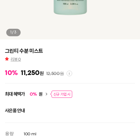
1/3
그린티 수분 미스트
리뷰
0
10
%
11,250
원
12,500
원
i
최대 혜택가
원
0
%
신규 가입 시
사은품 안내
용량
100 ml