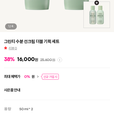
1/4
그린티 수분 선크림 더블 기획 세트
리뷰
0
38
%
16,000
원
25,600
원
i
최대 혜택가
원
0
%
신규 가입 시
사은품 안내
용량
50 ml * 2