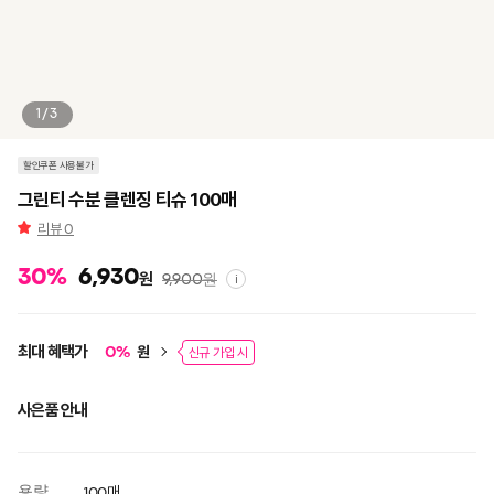
1/3
할인쿠폰 사용불가
그린티 수분 클렌징 티슈 100매
리뷰
0
30
%
6,930
원
9,900
원
i
최대 혜택가
원
0
%
신규 가입 시
사은품 안내
용량
100매