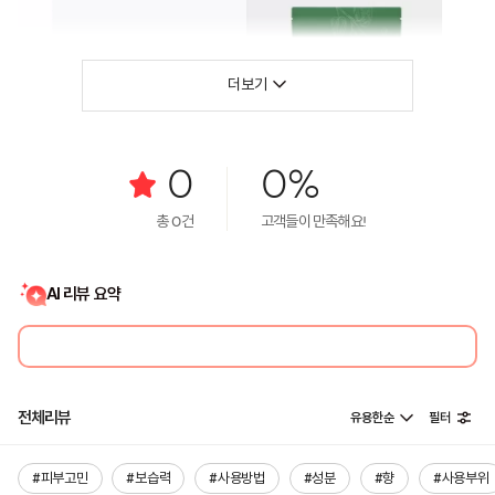
더보기
0
0%
총
0
건
고객들이 만족해요!
AI 리뷰 요약
전체리뷰
유용한순
필터
#피부고민
#보습력
#사용방법
#성분
#향
#사용부위