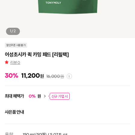
1/2
할인쿠폰 사용불가
어성초시카 퀵 카밍 패드 [리필팩]
리뷰
0
30
%
11,200
원
16,000
원
i
최대 혜택가
원
0
%
신규 가입 시
사은품 안내
용량
150 ml (50매) / 5.07 fl. oz.