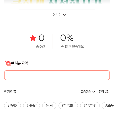
더보기
0
0%
총
0
건
고객들이 만족해요!
AI 리뷰 요약
전체리뷰
유용한순
필터
#발림성
#사용감
#색상
#피부고민
#피부타입
#보습