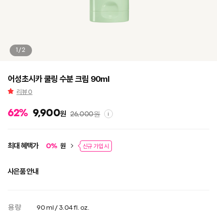
1/2
어성초시카 쿨링 수분 크림 90ml
리뷰
0
62
%
9,900
원
26,000
원
i
최대 혜택가
원
0
%
신규 가입 시
사은품 안내
용량
90 ml / 3.04 fl. oz.