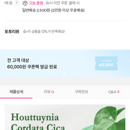
배송
오늘 출발
13시 이전 주문 결제 시
?
일반배송 2,500원 (2만원 이상 무료배송)
포토리뷰
0
👍 이 상품을
%가 만족해요!
제품상세
리뷰
0
구매정보
Q&A
9