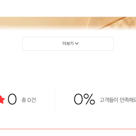
더보기
0
0%
총
0
건
고객들이 만족해요