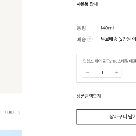
사은품 안내
용량
140ml
배송
무료배송 (2만원 
?
인텐스 케어 골드24K 스네일 에
상품금액합계
더보기
장바구니 담