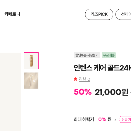
카페토니
리즈PICK
선케
할인쿠폰 사용불가
무료배송
인텐스 케어 골드24
리뷰
0
원
50
%
21,000
최대 혜택가
원
0
%
신규 가