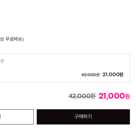
이상 무료배송)
멀전
원
원
21,000
42,000
21,000
원
42,000
원
기
구매하기