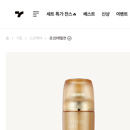
세트 특가 찬스🔥
베스트
신상
이벤트
로션/에멀젼
홈
기초
스킨케어