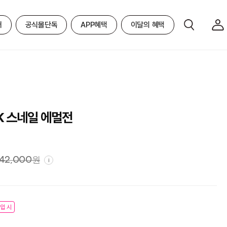
어
공식몰단독
APP혜택
이달의 혜택
K 스네일 에멀전
42,000
원
i
입 시