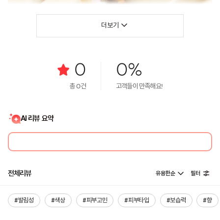
더보기
0
0%
총
0
건
고객들이 만족해요!
AI 리뷰 요약
전체리뷰
유용한순
필터
#발림성
#색상
#피부고민
#피부타입
#보습력
#향