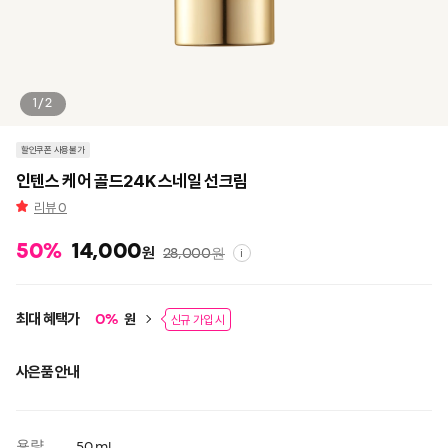
1/2
할인쿠폰 사용불가
인텐스 케어 골드24K 스네일 선크림
리뷰
0
50
%
14,000
원
28,000
원
i
최대 혜택가
원
0
%
신규 가입 시
사은품 안내
용량
50 ml