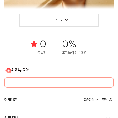
더보기
0
0%
총
0
건
고객들이 만족해요!
AI 리뷰 요약
전체리뷰
유용한순
필터