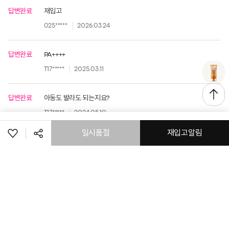
답변완료
재입고
025*****
2026.03.24
답변완료
PA++++
T17*****
2025.03.11
답변완료
아동도 발라도 되는지요?
T17*****
2024.05.10
일시품절
재입고알림
공유하기
페이스북
트위터
링크복사
로그인
고객센터
공지사항
매장정보
취소
(주) 토니모리