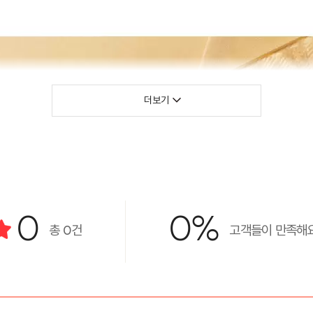
더보기
0
0%
총
0
건
고객들이 만족해요