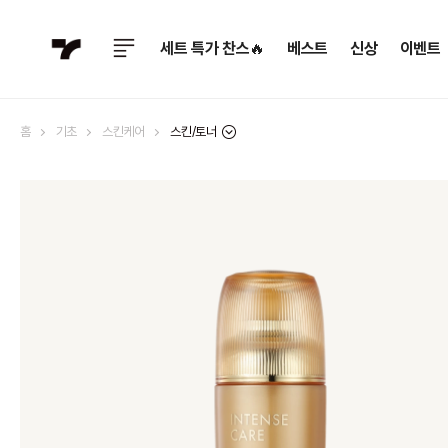
세트 특가 찬스🔥
베스트
신상
이벤트
스킨/토너
홈
기초
스킨케어