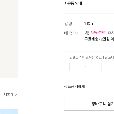
사은품 안내
용량
140ml
배송
오늘 출발
13
?
무료배송 (2만원 
인텐스 케어 골드24K 스네일 토
상품금액합계
더보기
장바구니 담