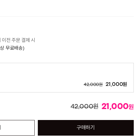
시 이전 주문 결제 시
이상 무료배송)
너
원
원
21,000
42,000
21,000
원
42,000
원
기
구매하기