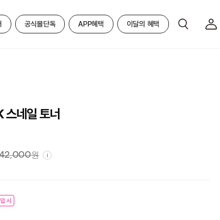
어
공식몰단독
APP혜택
이달의 혜택
K 스네일 토너
42,000
원
i
입 시