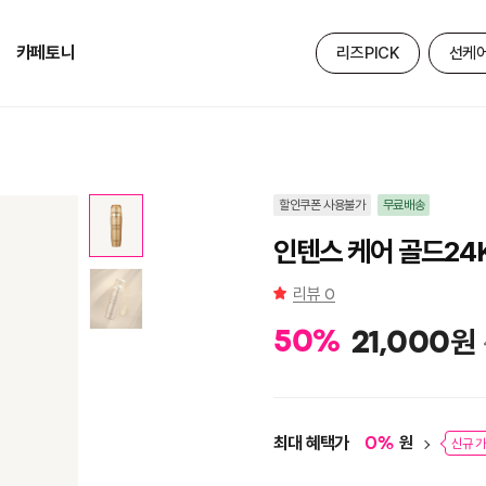
카페토니
리즈PICK
선케
할인쿠폰 사용불가
무료배송
인텐스 케어 골드24
리뷰
0
원
50
%
21,000
최대 혜택가
원
0
%
신규 가