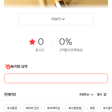
더보기
0
0%
총
0
건
고객들이 만족해요!
AI 리뷰 요약
전체리뷰
유용한순
필터
#사용감
#피부고민
#피부타입
#사용방법
#향
#사용