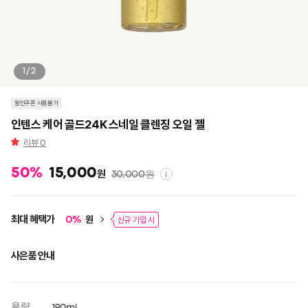
1/2
할인쿠폰 사용불가
인텐스 케어 골드24K 스네일 클렌징 오일 젤
리뷰
0
50
%
15,000
원
30,000
원
i
최대 혜택가
원
0
%
신규 가입 시
사은품 안내
용량
190ml