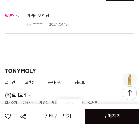
답변완료
가격정보 이상
hin*******
2024.04.13
로그인
고객센터
공지사항
매장정보
(주) 토니모리
회사소개
이용약관
개인정보처리방침
이메일 무단 수집거부
(주)나이스페이 구매안전서비스
가맹점&특판문의
장바구니 담기
구매하기
ⓒ TONYMOLY. ALL RIGHTS RESERVED
공유하기