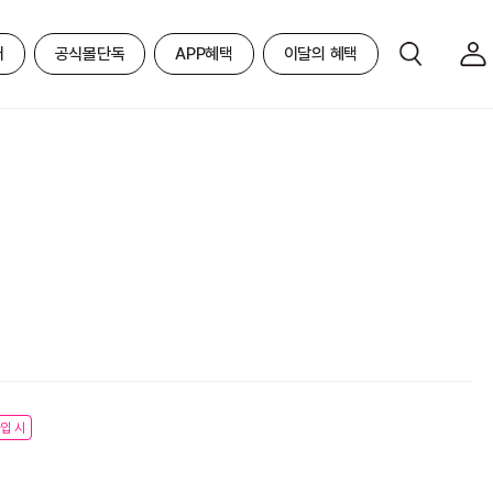
어
공식몰단독
APP혜택
이달의 혜택
입 시