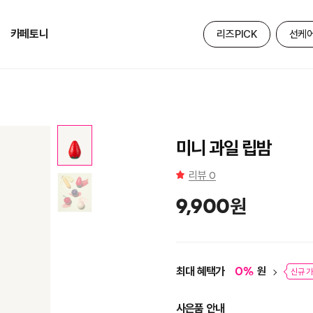
카페토니
리즈PICK
선케
미니 과일 립밤
리뷰
0
원
9,900
최대 혜택가
원
0
%
신규 가
사은품 안내