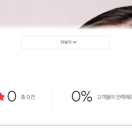
더보기
0
0%
총
0
건
고객들이 만족해요