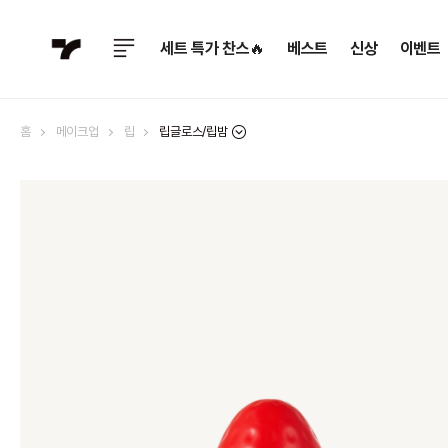
세트 특가 찬스🔥
베스트
신상
이벤트
립글로스/립밤
홈
메이크업
립