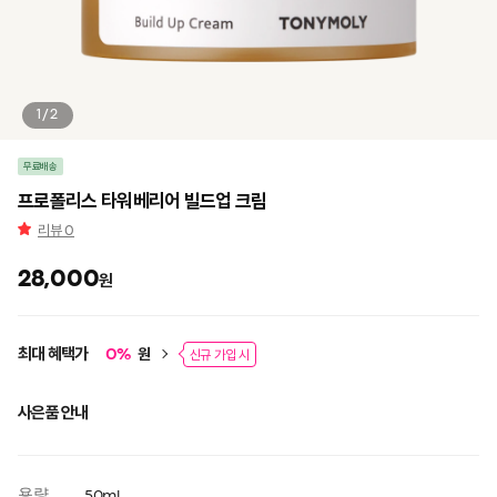
1/2
무료배송
프로폴리스 타워베리어 빌드업 크림
리뷰
0
28,000
원
최대 혜택가
원
0
%
신규 가입 시
사은품 안내
용량
50ml