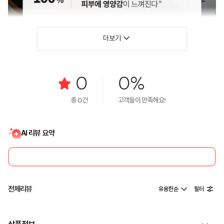
더보기
0
0%
총
0
건
고객들이 만족해요!
AI 리뷰 요약
전체리뷰
유용한순
필터