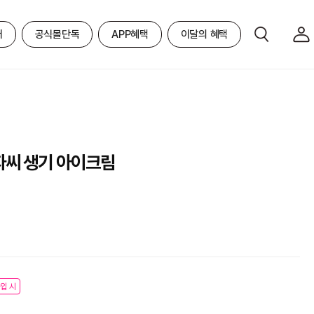
어
공식몰단독
APP혜택
이달의 혜택
자씨 생기 아이크림
입 시