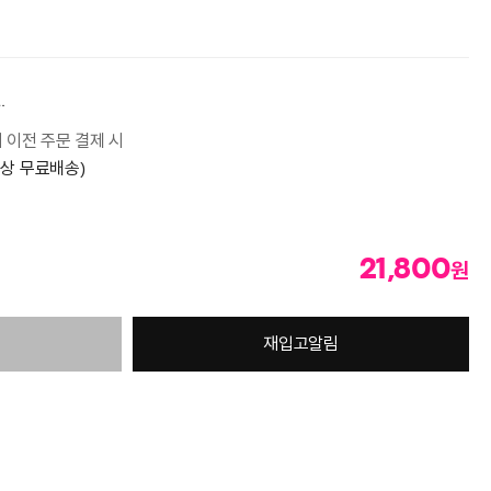
.
시 이전 주문 결제 시
이상 무료배송)
21,800
원
재입고알림