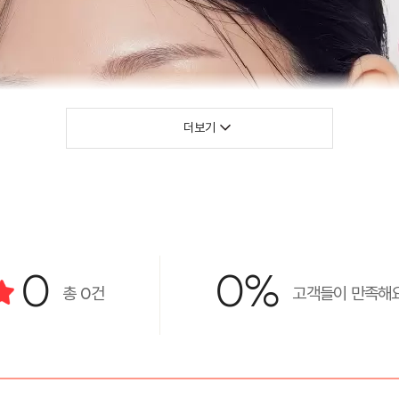
더보기
0
0%
총
0
건
고객들이 만족해요