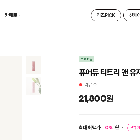
카페토니
리즈PICK
선케
무료배송
퓨어듀 티트리 앤 유
리뷰
0
원
21,800
최대 혜택가
원
0
%
신규 가