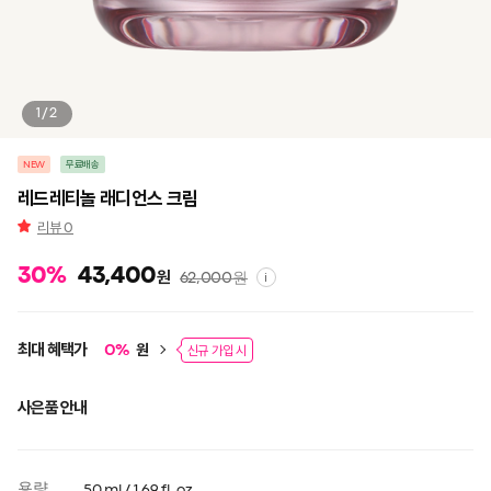
1/2
NEW
무료배송
레드레티놀 래디언스 크림
리뷰
0
30
%
43,400
원
62,000
원
i
최대 혜택가
원
0
%
신규 가입 시
사은품 안내
용량
50 ml / 1.69 fl. oz.