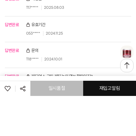
T17*****
2025.08.03
답변완료
유효기간
053*****
2024.11.25
답변완료
문의
T18*****
2024.10.01
답변완료
래디언스 크림 레티놀이 몇%함량인지?
T17*****
2024.06.16
일시품절
재입고알림
공유하기
페이스북
트위터
링크복사